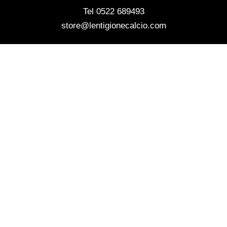
Tel 0522 689493
store@lentigionecalcio.com
ASSISTENZA CLIENTI
Guida alle taglie
Pagamenti
Spedizioni
FAQ