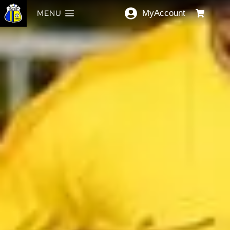
MENU
MyAccount