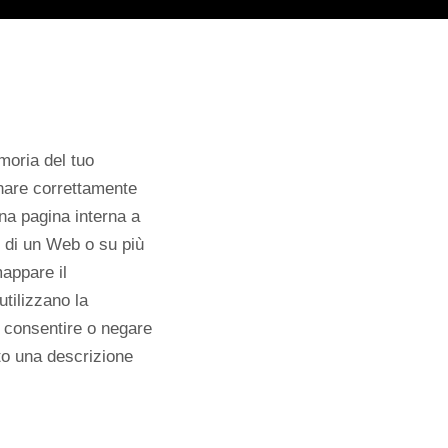
moria del tuo
onare correttamente
una pagina interna a
no di un Web o su più
mappare il
utilizzano la
i consentire o negare
to una descrizione