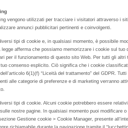
ing
ng vengono utilizzati per tracciare i visitatori attraverso i s
ualizzare annunci pubblicitari pertinenti e coinvolgenti.
diversi tipi di cookie e, in qualsiasi momento, è possibile mod
 legge afferma che possiamo memorizzare i cookie sul tuo d
i per il funzionamento di questo sito Web. Per tutti gli altri t
tuo consenso esplicito. Ciò significa che i cookie classific
 dell’articolo 6(1)(f) “Liceità del trattamento” del GDPR. Tutti 
nenti alle categorie di preferenze e di marketing verranno atti
to.
iversi tipi di cookie. Alcuni cookie potrebbero essere relativi
sulle nostre pagine. In qualsiasi momento puoi modificare o 
sezione Gestione cookie > Cookie Manager, presente all’inte
pre richiamabile durante la navigazione tramite il “lucchetti