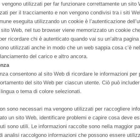
 vengono utilizzati per far funzionare correttamente un sit
zati per il tracciamento e non vengono condivisi tra i siti We
une eseguita utilizzando un cookie è l’autenticazione dell’
 sito Web, nel tuo browser viene memorizzato un cookie che 
per ricordare chi è autenticato quando vai su un’altra pagina 
gono utilizzati anche in modo che un web sappia cosa c’è nel 
ilanciamento del carico e altro ancora.
enza
enza consentono al sito Web di ricordare le informazioni per
mportamento del sito Web per ciascun utente. Ciò può includ
 lingua o tema di colore selezionati.
 non sono necessari ma vengono utilizzati per raccogliere in
ato un sito Web, identificare problemi e capire cosa deve es
nuti sono utili. Le informazioni raccolte sono nella maggior p
di analisi raccolgono informazioni che possono essere utilizz