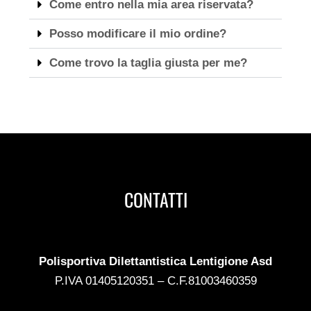
Come entro nella mia area riservata?
Posso modificare il mio ordine?
Come trovo la taglia giusta per me?
CONTATTI
Polisportiva Dilettantistica Lentigione Asd
P.IVA 01405120351 – C.F.81003460359