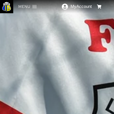
MENU
MyAccount