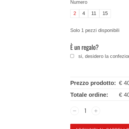
Numero
2
4
11
15
Solo 1 pezzi disponibili
È un regalo?
si, desidero la confezi
Prezzo prodotto:
€
40
Totale ordine:
€
40