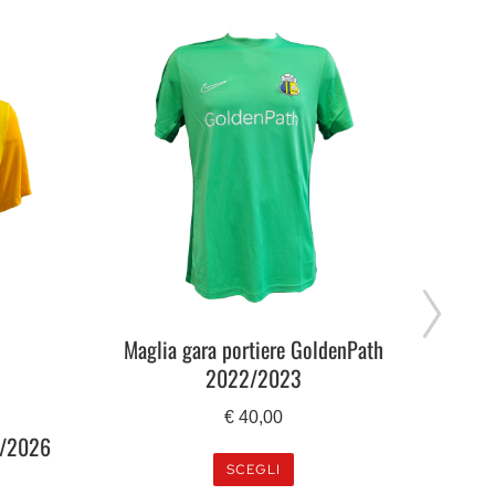
Maglia gara portiere GoldenPath
Magl
2022/2023
€
40,00
5/2026
SCEGLI