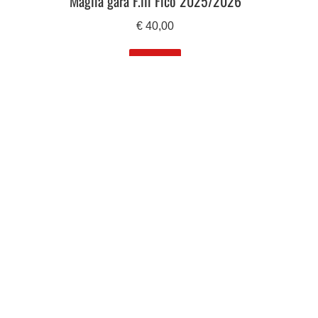
Maglia gara F.lli Fico 2025/2026
€
40,00
SCEGLI
CONTATTI
Polisportiva Dilettantistica Lentigione Asd
P.IVA 01405120351 – C.F.81003460359