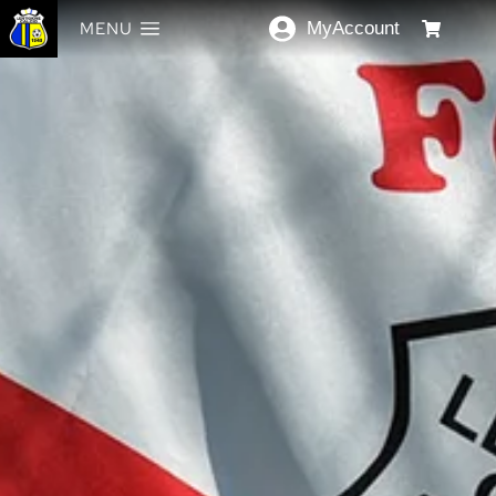
MENU
MyAccount