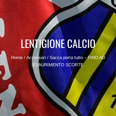
LENTIGIONE CALCIO
Home
/
Accessori
/ Sacca porta tutto – FINO AD
ESAURIMENTO SCORTE