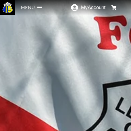
MENU
MyAccount