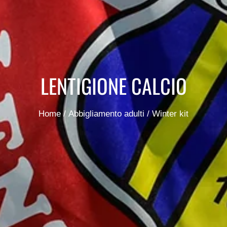
LENTIGIONE CALCIO
Home
/
Abbigliamento adulti
/ Winter kit