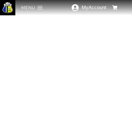
MENU
MyAccount