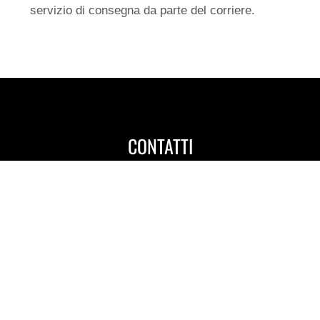
servizio di consegna da parte del corriere.
CONTATTI
Polisportiva Dilettantistica Lentigione Asd
P.IVA 01405120351 – C.F.81003460359
Via Abele Bacchi Mellini, 22
42041 Brescello (RE)