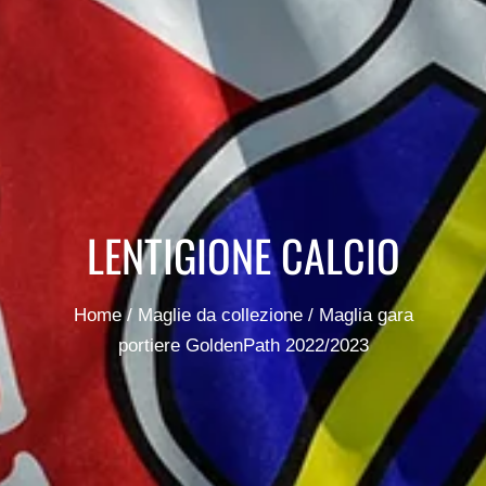
LENTIGIONE CALCIO
Home
/
Maglie da collezione
/ Maglia gara
portiere GoldenPath 2022/2023