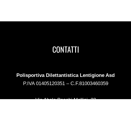
CONTATTI
Polisportiva Dilettantistica Lentigione Asd
P.IVA 01405120351 – C.F.81003460359
Via Abele Bacchi Mellini, 22
42041 Brescello (RE)
Tel 0522 689493
store@lentigionecalcio.com